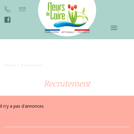
Toggle
navigation
Accueil
Recrutement
Recrutement
Il n'y a pas d'annonces